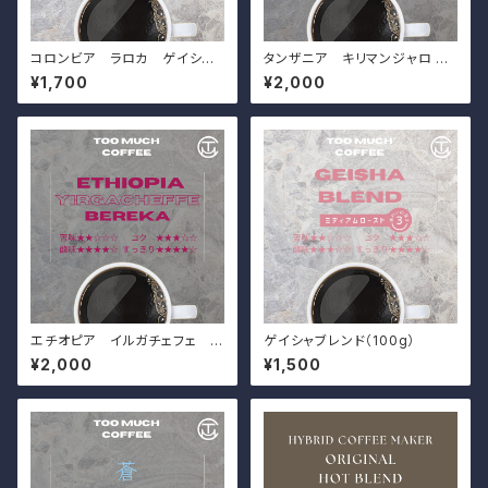
コロンビア ラロカ ゲイシャ
タンザニア キリマンジャロ AA
（100g）
（200g）
¥1,700
¥2,000
エチオピア イルガチェフェ ベ
ゲイシャブレンド（100g）
レカG1（200g）
¥2,000
¥1,500