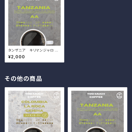
タンザニア キリマンジャロ AA
（200g）
¥2,000
その他の商品