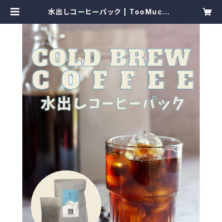
水出しコーヒーパック | TooMuchC
offee