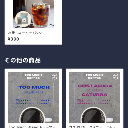
水出しコーヒーパック
¥390
その他の商品
Too Much Blend トゥーマッチ
コスタリカ ワイニ― カトゥー